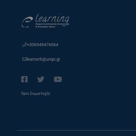
+306949476064
learnxrh@unipi.gr
Όροι Συμμετοχής