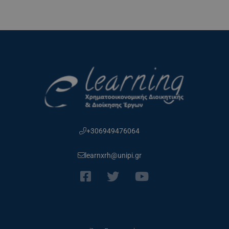
+306949476064
learnxrh@unipi.gr