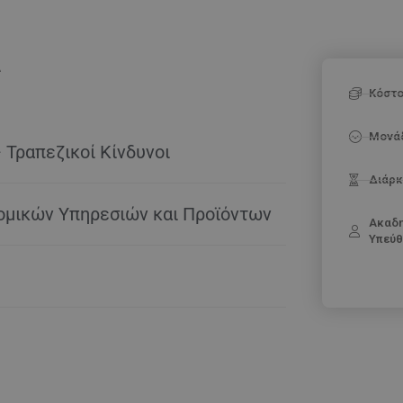
ς
Κόστ
Μονά
 Τραπεζικοί Κίνδυνοι
Διάρκ
ομικών Υπηρεσιών και Προϊόντων
Ακαδ
Υπεύθ