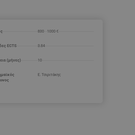
ος
830 - 1000 €
δες ECTS
3.84
εια (μήνες)
10
ημαϊκός
Ε. Τσιριτάκης
υνος