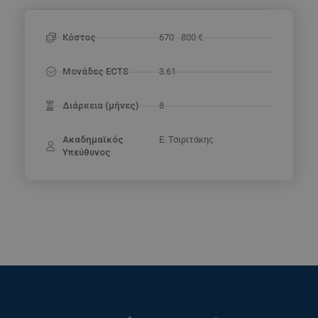
Κόστος
670 - 800 €
Μονάδες ECTS
3.61
Διάρκεια (μήνες)
8
Ακαδημαϊκός
Ε. Τσιριτάκης
Υπεύθυνος