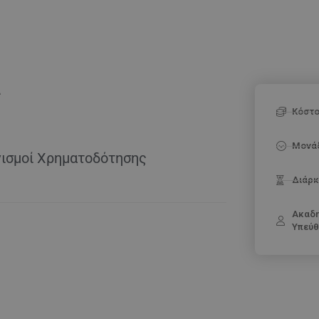
ς
Κόστ
Μονά
νισμοί Χρηματοδότησης
Διάρκ
Ακαδ
Υπεύθ