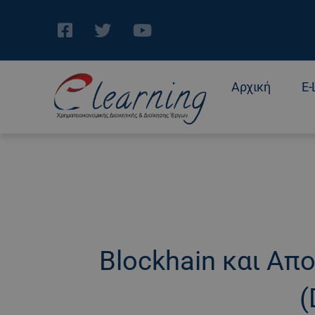
Αρχική
E-
Blockhain και Α
(