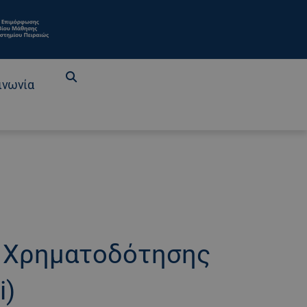
ινωνία
ί Χρηματοδότησης
i)