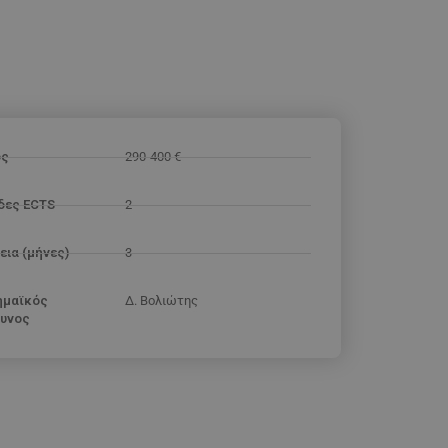
ος
290-400 €
δες ECTS
2
εια (μήνες)
3
ημαϊκός
Δ. Βολιώτης
υνος