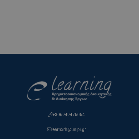
+306949476064
learnxrh@unipi.gr