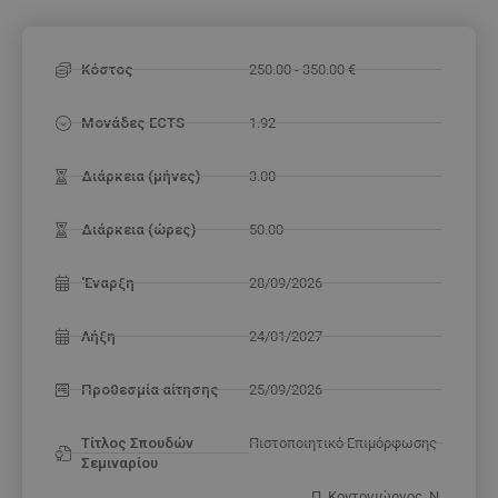
Κόστος
250.00 - 350.00 €
Μονάδες ECTS
1.92
Διάρκεια (μήνες)
3.00
Διάρκεια (ώρες)
50.00
'Εναρξη
28/09/2026
Λήξη
24/01/2027
Προθεσμία αίτησης
25/09/2026
Τίτλος Σπουδών
Πιστοποιητικό Επιμόρφωσης
Σεμιναρίου
Π. Κοντογιώργος, Ν.