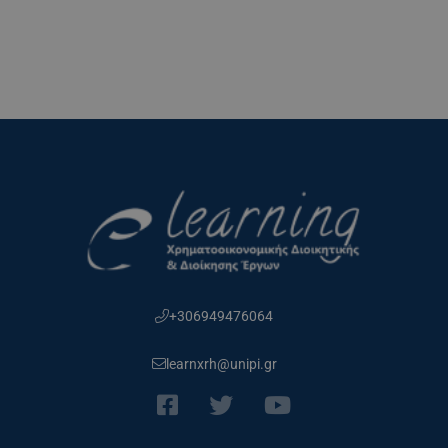
+306949476064
learnxrh@unipi.gr