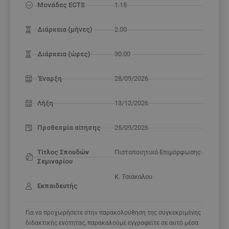
Μονάδες ECTS
1.15
Διάρκεια (μήνες)
2.00
Διάρκεια (ώρες)
30.00
'Εναρξη
28/09/2026
Λήξη
13/12/2026
Προθεσμία αίτησης
25/09/2026
Τίτλος Σπουδών
Πιστοποιητικό Επιμόρφωσης
Σεμιναρίου
Κ. Τσιάκαλου
Εκπαιδευτής
Για να προχωρήσετε στην παρακολούθηση της συγκεκριμένης
διδακτικής ενότητας, παρακαλούμε εγγραφείτε σε αυτό μέσα