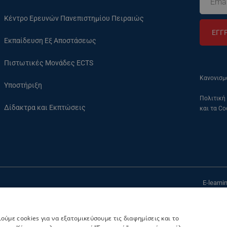
Κέντρο Ερευνών Πανεπιστημίου Πειραιώς
ΕΓΓ
Εκπαίδευση Εξ Αποστάσεως
Πιστωτικές Μονάδες ECTS
Κανονισμ
Υποστήριξη
Πολιτική
Δίδακτρα και Εκπτώσεις
και τα Co
E-learn
Καραολή και Δημη
ύμε cookies για να εξατομικεύσουμε τις διαφημίσεις και το