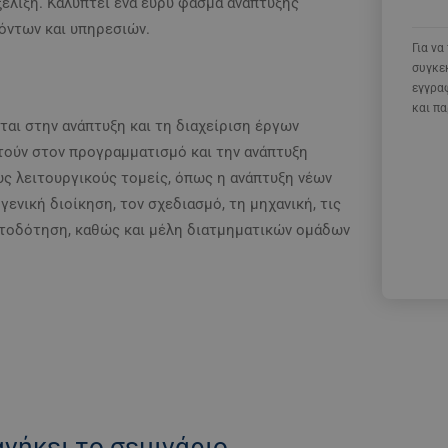
έλιξη. Καλύπτει ένα ευρύ φάσμα ανάπτυξης
όντων και υπηρεσιών.
Για ν
συγκε
εγγραφ
και π
ται στην ανάπτυξη και τη διαχείριση έργων
τούν στον προγραμματισμό και την ανάπτυξη
υς λειτουργικούς τομείς, όπως η ανάπτυξη νέων
γενική διοίκηση, τον σχεδιασμό, τη μηχανική, τις
ματοδότηση, καθώς και μέλη διατμηματικών ομάδων
νήκει το σεμινάριο