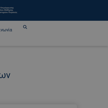
ινωνία
των