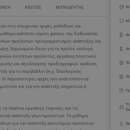
Κ
ΘΗΣΗ
ΚΟΣΤΟΣ
ΕΚΠΑΙΔΕΥΤΗΣ
Μ
ών στις σύγχρονες αρχές, μεθόδους και
 μάθημα καλύπτει κύριες φάσεις της διαδικασίας
Δι
 νέων προϊόντων, προγραμματισμός ανάπτυξης και
τη, δημιουργία ιδεών για το προϊόν, επιλογή
Δ
ργικών ενοτήτων προϊόντος, εργαλεία ποιοτικού
'
γκρισης και αξιολόγησης προδιαγραφών, ανάλυση
τας για το περιβάλλον [π.χ. Οικολογικός
Λ
. Οι περισσότερες αρχές που αναπτύσσονται
μοστούν και για την ανάπτυξη υπηρεσιών ή
Π
Τ
 πλαίσια, εργαλεία, τεχνικές, και τις
Σ
ατική ανάπτυξη νέων προϊόντων. Το μάθημα
άτων για την ανάπτυξη καινοτόμων προϊόντων
Ε