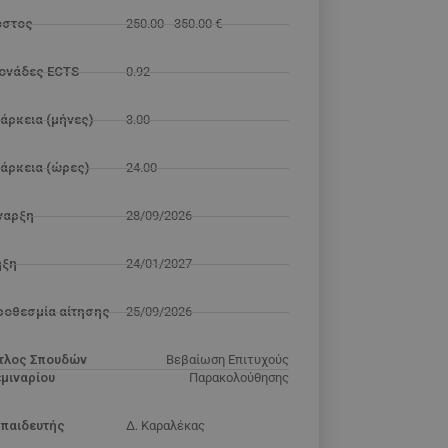
όστος
250.00 - 350.00 €
ονάδες ECTS
0.92
άρκεια (μήνες)
3.00
ιάρκεια (ώρες)
24.00
Εναρξη
28/09/2026
ήξη
24/01/2027
ροθεσμία αίτησης
25/09/2026
ίτλος Σπουδών
Βεβαίωση Επιτυχούς
εμιναρίου
Παρακολούθησης
κπαιδευτής
Δ. Καραλέκας