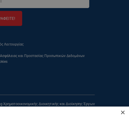
ΡΑΦΕΙΤΕ!
ός Λειτουργίας
 Ασφάλειας και Προστασίας Προσωπικών Δεδομένων
okies
ing Χρηματοοικονομικής Διοικητικής και Διοίκησης Έργων
×
από το
ΚΕ.ΔΙ.ΒΙ.Μ Πανεπιστημίου Πειραιώς
τρίου 80, Τ.Κ. 18534, Πειραιάς, 3ος Όροφος, Γραφείο 304