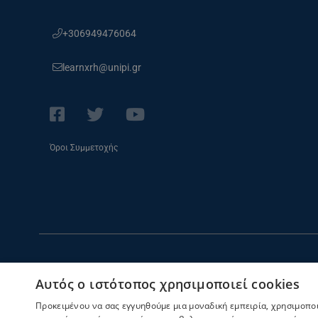
+306949476064
learnxrh@unipi.gr
Όροι Συμμετοχής
Αυτός ο ιστότοπος χρησιμοποιεί cookies
Προκειμένου να σας εγγυηθούμε μια μοναδική εμπειρία, χρησιμοποιο