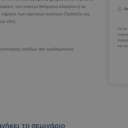
εώσεις του οικείου θεσμικού πλαισίου ή να
Ε
 τήρηση των σχετικών κανόνων (Τράπεζα της
ών κλπ).
Για ν
συγκε
εγγραφ
και π
ιμοποίησης εσόδων από εγκληματικές
νήκει το σεμινάριο