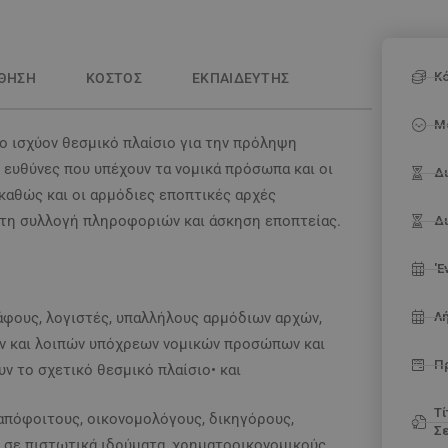
Κ
ΘΗΣΗ
ΚΟΣΤΟΣ
ΕΚΠΑΙΔΕΥΤΗΣ
Μ
το ισχύον θεσμικό πλαίσιο για την πρόληψη
 ευθύνες που υπέχουν τα νομικά πρόσωπα και οι
Δι
 καθώς και οι αρμόδιες εποπτικές αρχές
 τη συλλογή πληροφοριών και άσκηση εποπτείας.
Δ
'
άφους, λογιστές, υπαλλήλους αρμόδιων αρχών,
Λ
ν και λοιπών υπόχρεων νομικών προσώπων και
Π
ν το σχετικό θεσμικό πλαίσιο• και
Τ
 απόφοιτους, οικονομολόγους, δικηγόρους,
Σ
ν σε πιστωτικά ιδρύματα, χρηματοοικονομικούς