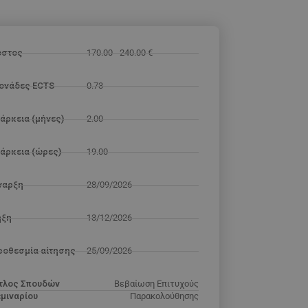
όστος
170.00 - 240.00 €
ονάδες ECTS
0.73
άρκεια (μήνες)
2.00
ιάρκεια (ώρες)
19.00
Εναρξη
28/09/2026
ήξη
13/12/2026
ροθεσμία αίτησης
25/09/2026
ίτλος Σπουδών
Βεβαίωση Επιτυχούς
εμιναρίου
Παρακολούθησης