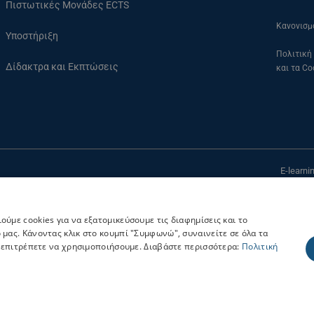
Πιστωτικές Μονάδες ECTS
Κανονισμ
Υποστήριξη
Πολιτική
Δίδακτρα και Εκπτώσεις
και τα Co
E-learn
Καραολή και Δημη
ύμε cookies για να εξατομικεύσουμε τις διαφημίσεις και το
 μας. Κάνοντας κλικ στο κουμπί "Συμφωνώ", συναινείτε σε όλα τα
ας επιτρέπετε να χρησιμοποιήσουμε. Διαβάστε περισσότερα:
Πολιτική
© 2021 e-Learning Πανεπιστήμιο Πειραιώς. All Rights Reserved