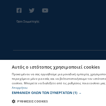
Όροι Συμμετοχής
Αυτός ο ιστότοπος χρησιμοποιεί cookies
Προκειμένου να σας εγγυηθούμε μια μοναδική εμπειρία, χρησιμοποιο
περιεχόμενο μόνο για εσάς και να βελτιστοποιήσουμε τον ιστότοπο
cookies. Μπορείτε να διαλέξετε από τις ρυθμίσεις ποια cookies μ
Απορρήτου
ΕΜΦΑΝΙΣΗ ΟΛΩΝ ΤΩΝ ΣΥΝΕΡΓΑΤΩΝ
(1) →
ΡΥΘΜΙΣΕΙΣ COOKIES