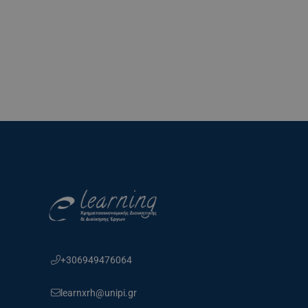
+306949476064
learnxrh@unipi.gr