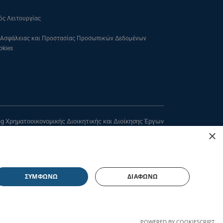
ός Λειτουργίας
 Ασφάλειας και Προστασίας Προσωπικών Δεδομένων
okies
ing Χρηματοοικονομικής Διοικητικής και Διοίκησης Έργων
×
από το
ΚΕ.ΔΙ.ΒΙ.Μ Πανεπιστημίου Πειραιώς
τρίου 80, Τ.Κ. 18534, Πειραιάς, 3ος Όροφος, Γραφείο 304
ΣΥΜΦΩΝΩ
ΔΙΑΦΩΝΩ
POWERED BY COOKIESCRIPT